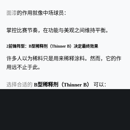
面漆
的作用就像中场球员：
掌控比赛节奏，在功能与美观之间维持平衡。
2前锋阵型：B型稀释剂（Thinner B）决定最终效果
许多人以为稀料只是用来稀释涂料。然而，它的作
用远不止于此。
选择合适的
B型稀释剂（Thinner B）
可以：
帮助涂料均匀流平，施工效果更理想
促进稳定且适当的干燥过程
提升整体表面处理（Finishing）品质