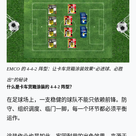
EMCO 的 4-4-2 阵型：让卡车货箱涂装效果“必进球、必胜
出”的秘诀
什么是卡车货箱涂装的 4-4-2 阵型？
在足球场上，一支稳健的球队不能只依赖前锋。防
守、组织调度、临门一脚，每一个环节都必须平衡
运作。