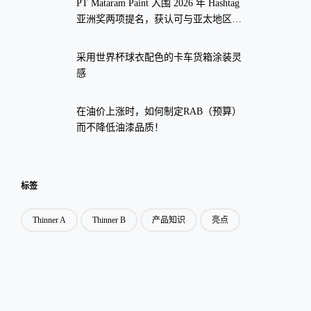
PT Mataram Paint 入围 2026 年 Hashtag
亚洲奖两项提名，获认可与亚太地区众
多全球品牌齐名。
采用世界杯球衣配色的卡车货箱涂装灵
感
在油价上涨时，如何制定RAB（预算）
而不降低油漆品质！
标签
Thinner A
Thinner B
产品知识
亮点